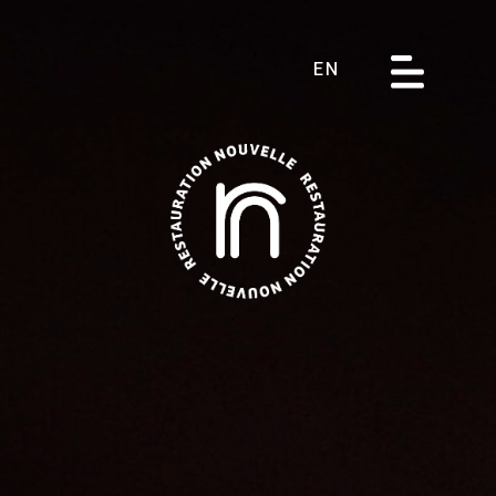
EN
About us
Our Restaurants
Our Hotels
Receptions
Catering service
Jobs