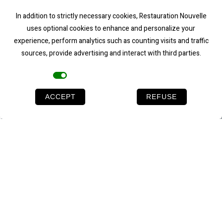
In addition to strictly necessary cookies, Restauration Nouvelle
uses optional cookies to enhance and personalize your
oraire
du mardi au vendredi de 12h à 14h et de
experience, perform analytics such as counting visits and traffic
18h à 22h
sources, provide advertising and interact with third parties.
le samedi de 18h à 23h
Optional cookies
ACCEPT
REFUSE