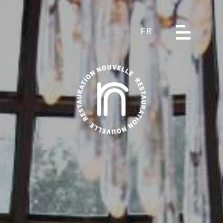
FR
À propos
Nos restaurants
Nos hôtels
Nos lieux de réception
Service Traiteur
Jobs