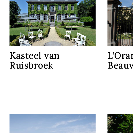
Kasteel van
L’Ora
Ruisbroek
Beauv