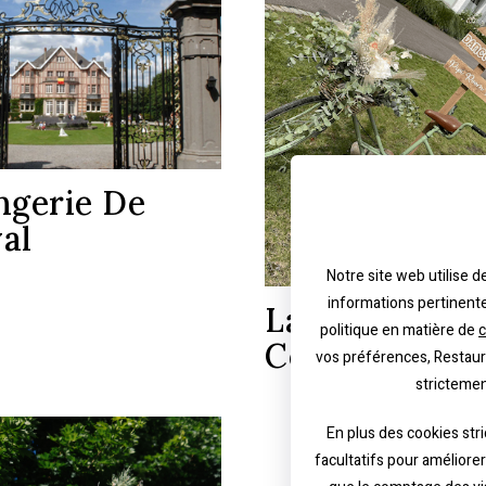
ngerie De
al
Notre site web utilise 
informations pertinente
La Ferme
politique en matière de
c
Coquiamont
vos préférences, Restaura
strictemen
En plus des cookies str
facultatifs pour améliore