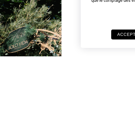
que le comptage des visi
ACCEP
rches