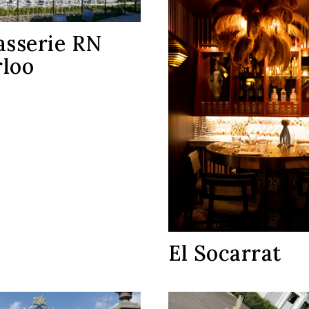
asserie RN
loo
El Socarrat