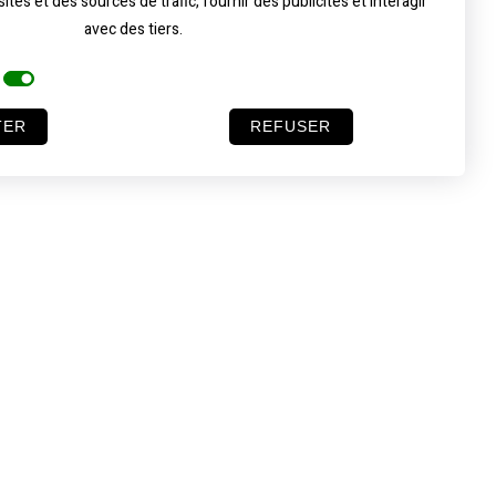
tes et des sources de trafic, fournir des publicités et interagir
avec des tiers.
Cookies facultatifs
TER
REFUSER