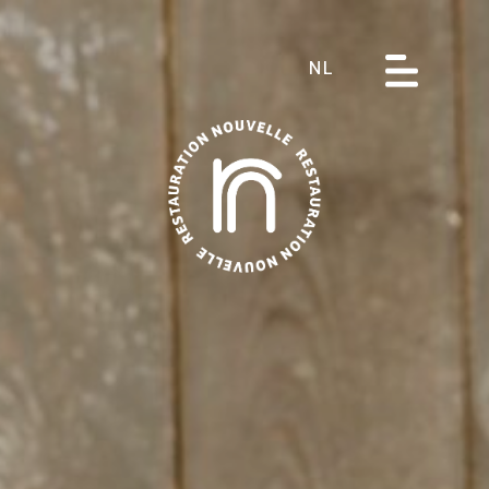
NL
Over ons
Restaurants
Hotels
Receptie
Catering Service
Jobs