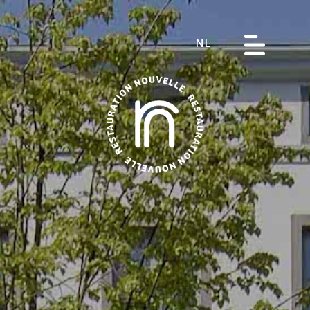
NL
Over ons
Restaurants
Hotels
Receptie
Catering Service
Jobs