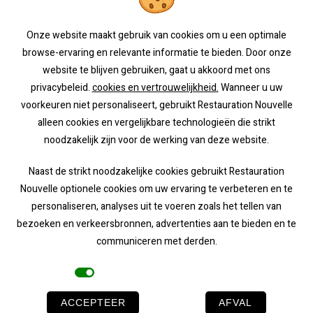
Onze website maakt gebruik van cookies om u een optimale
confort
Bar
browse-ervaring en relevante informatie te bieden. Door onze
Brasserie
website te blijven gebruiken, gaat u akkoord met ons
Rookruimte
privacybeleid.
cookies en vertrouwelijkheid.
Wanneer u uw
Parkeren
voorkeuren niet personaliseert, gebruikt Restauration Nouvelle
Speelplaats voor kinderen
alleen cookies en vergelijkbare technologieën die strikt
Ruimte voor privé- of zakendiners
noodzakelijk zijn voor de werking van deze website.
Terras en tuin
Naast de strikt noodzakelijke cookies gebruikt Restauration
Nouvelle optionele cookies om uw ervaring te verbeteren en te
personaliseren, analyses uit te voeren zoals het tellen van
bezoeken en verkeersbronnen, advertenties aan te bieden en te
communiceren met derden.
Cookies
ACCEPTEER
AFVAL