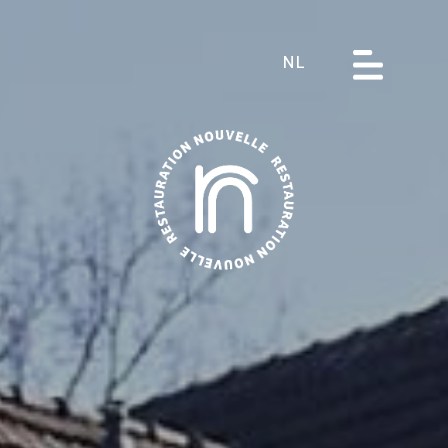
NL
Over ons
Restaurants
Hotels
Receptie
Catering Service
Jobs